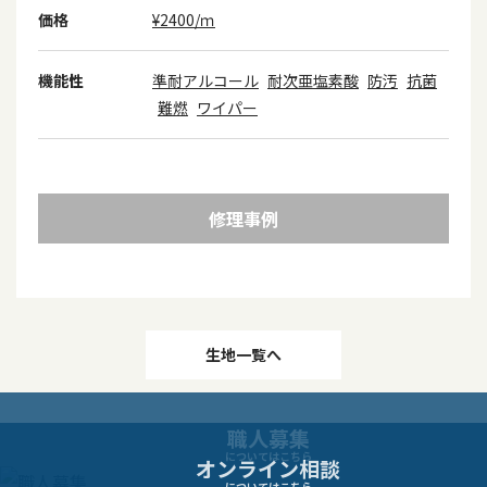
価格
¥2400/ｍ
機能性
準耐アルコール
耐次亜塩素酸
防汚
抗菌
難燃
ワイパー
修理事例
投
生地一覧へ
稿
職人募集
ナ
についてはこちら
オンライン相談
についてはこちら