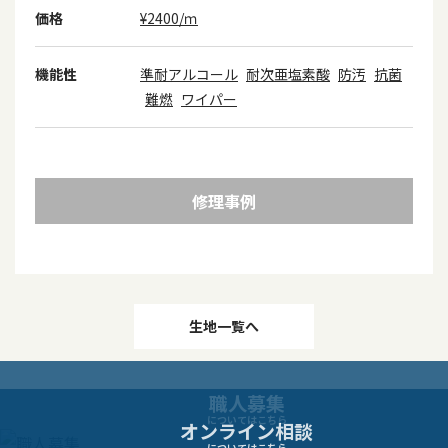
価格
¥2400/ｍ
機能性
準耐アルコール
耐次亜塩素酸
防汚
抗菌
難燃
ワイパー
修理事例
投
生地一覧へ
稿
職人募集
ナ
についてはこちら
オンライン相談
についてはこちら