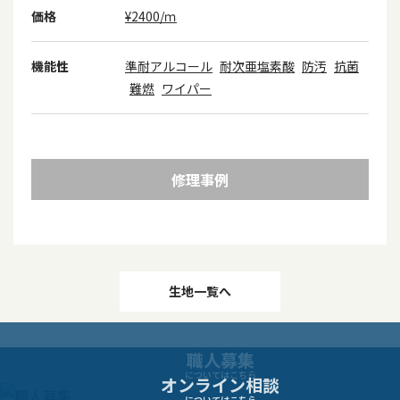
価格
¥2400/ｍ
機能性
準耐アルコール
耐次亜塩素酸
防汚
抗菌
難燃
ワイパー
修理事例
投
生地一覧へ
稿
職人募集
ナ
についてはこちら
オンライン相談
についてはこちら