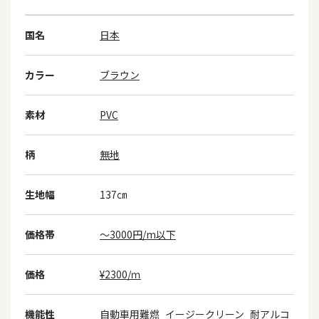
国名
日本
カラー
ブラウン
素材
PVC
柄
無地
生地幅
137㎝
価格帯
～3000円/m以下
価格
¥2300/ｍ
機能性
自動車用難燃
イージークリーン
耐アルコ