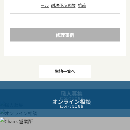
ール
耐次亜塩素酸
抗菌
修理事例
投
生地一覧へ
稿
職人募集
ナ
についてはこちら
オンライン相談
についてはこちら
ビ
ゲ