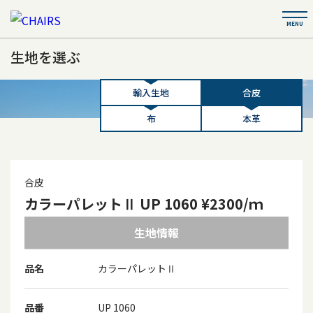
生地を選ぶ
輸入生地
合皮
布
本革
合皮
カラーパレットⅡ UP 1060 ¥2300/ｍ
生地情報
品名
カラーパレットⅡ
品番
UP 1060