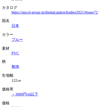
カタログ
https://sincol-group.jp/digitalcatalog/leather2021/#page72
国名
日本
カラー
ブルー
素材
PVC
柄
無地
生地幅
122㎝
価格帯
～3000円/m以下
価格