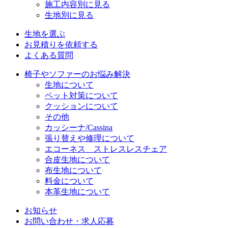
施工内容別に見る
生地別に見る
生地を選ぶ
お見積りを依頼する
よくある質問
椅子やソファーのお悩み解決
生地について
ペット対策について
クッションについて
その他
カッシーナ/Cassina
張り替えや修理について
エコーネス ストレスレスチェア
合皮生地について
布生地について
料金について
本革生地について
お知らせ
お問い合わせ・求人応募