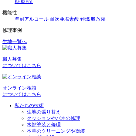
¥3000/ｍ
機能性
準耐アルコール
耐次亜塩素酸
難燃
吸放湿
修理事例
生地一覧へ
投
稿
職人募集
ナ
についてはこちら
ビ
ゲ
オンライン相談
ー
についてはこちら
シ
私たちの技術
ョ
生地の張り替え
クッションやバネの修理
ン
木部塗装と修理
本革のクリーニングや塗装