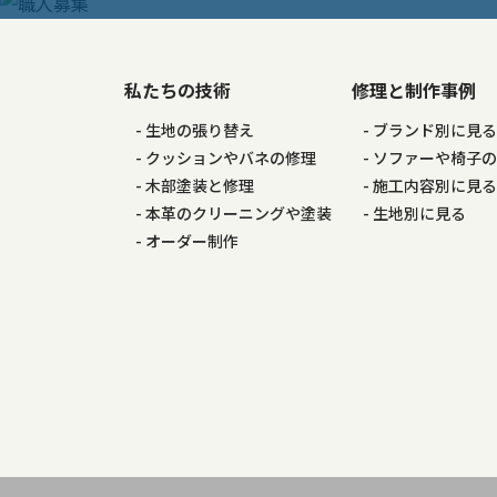
ビ
ゲ
私たちの技術
修理と制作事例
生地の張り替え
ブランド別に見
ー
クッションやバネの修理
ソファーや椅子
木部塗装と修理
施工内容別に見
シ
本革のクリーニングや塗装
生地別に見る
オーダー制作
ョ
ン