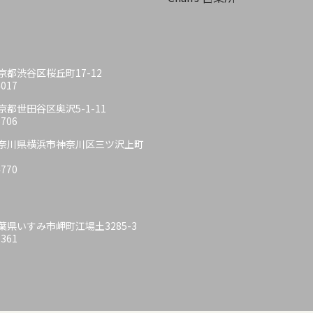
 東京都渋谷区桜丘町17-12
4017
 東京都世田谷区奥沢5-1-11
6706
6 神奈川県横浜市神奈川区三ツ沢上町
4770
 千葉県いすみ市岬町江場土3285-3
6361