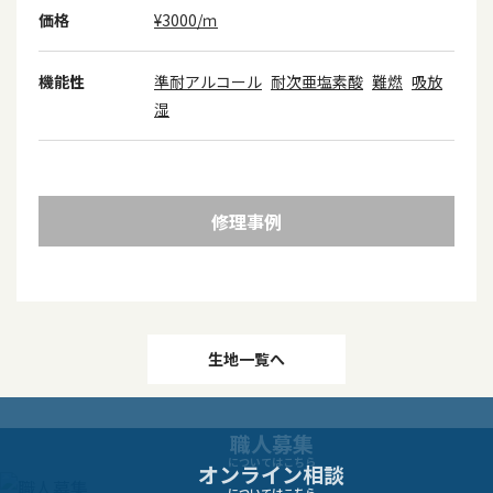
価格
¥3000/ｍ
機能性
準耐アルコール
耐次亜塩素酸
難燃
吸放
湿
修理事例
投
生地一覧へ
稿
職人募集
ナ
についてはこちら
オンライン相談
についてはこちら