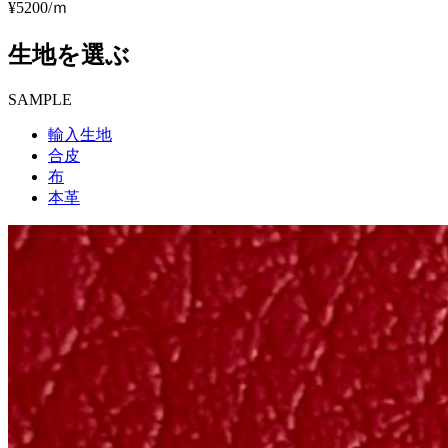
¥5200/ｍ
生地を選ぶ
SAMPLE
輸入生地
合皮
布
本革