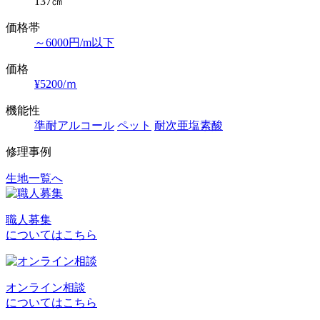
137㎝
価格帯
～6000円/m以下
価格
¥5200/ｍ
機能性
準耐アルコール
ペット
耐次亜塩素酸
修理事例
生地一覧へ
投
稿
職人募集
ナ
についてはこちら
ビ
ゲ
オンライン相談
ー
についてはこちら
シ