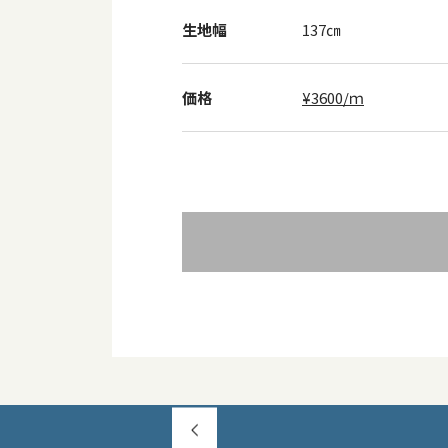
生地幅
137㎝
価格
¥3600/ｍ
投