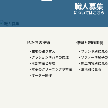
職人募集
稿
についてはこちら
ナ
ビ
ゲ
私たちの技術
修理と制作事例
生地の張り替え
ブランド別に見
ー
クッションやバネの修理
ソファーや椅子
木部塗装と修理
施工内容別に見
シ
本革のクリーニングや塗装
生地別に見る
オーダー制作
ョ
ン