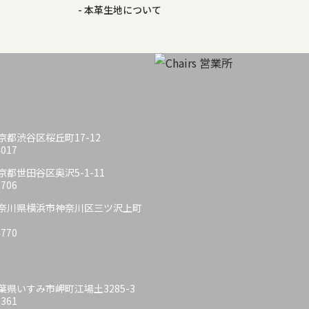
本革生地について
 東京都渋谷区桜丘町17-12
4017
 東京都世田谷区奥沢5-1-11
6706
6 神奈川県横浜市神奈川区三ツ沢上町
4770
 千葉県いすみ市岬町江場土3285-3
6361