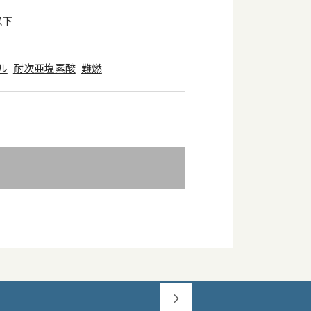
以下
ル
耐次亜塩素酸
難燃