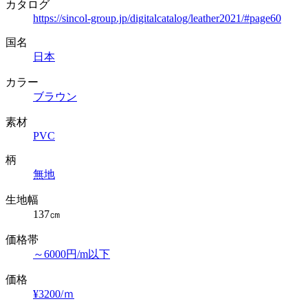
カタログ
https://sincol-group.jp/digitalcatalog/leather2021/#page60
国名
日本
カラー
ブラウン
素材
PVC
柄
無地
生地幅
137㎝
価格帯
～6000円/m以下
価格
¥3200/ｍ