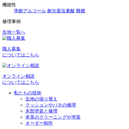
機能性
準耐アルコール
耐次亜塩素酸
難燃
修理事例
生地一覧へ
投
稿
職人募集
ナ
についてはこちら
ビ
ゲ
オンライン相談
ー
についてはこちら
シ
私たちの技術
ョ
生地の張り替え
クッションやバネの修理
ン
木部塗装と修理
本革のクリーニングや塗装
オーダー制作