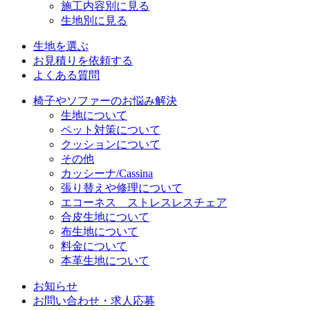
施工内容別に見る
生地別に見る
生地を選ぶ
お見積りを依頼する
よくある質問
椅子やソファーのお悩み解決
生地について
ペット対策について
クッションについて
その他
カッシーナ/Cassina
張り替えや修理について
エコーネス ストレスレスチェア
合皮生地について
布生地について
料金について
本革生地について
お知らせ
お問い合わせ・求人応募