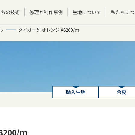
たちの技術
修理と制作事例
生地について
私たちにつ
ル
タイガー 別オレンジ ¥8200/ｍ
輸入生地
合皮
200/ｍ