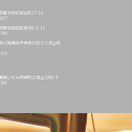
 東京都渋谷区桜丘町17-12
4017
 東京都世田谷区奥沢5-1-11
6706
6 神奈川県横浜市神奈川区三ツ沢上町
4770
 千葉県いすみ市岬町江場土3285-3
6361