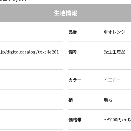
生地情報
品番
別オレンジ
.jp/digitalcatalog/textile201
備考
受注生産品
カラー
イエロー
柄
無地
価格帯
～9000円/m