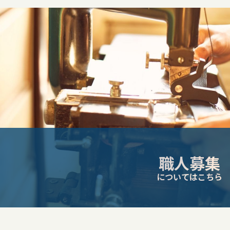
ナ
ビ
ゲ
ー
シ
ョ
ン
職人募集
についてはこちら