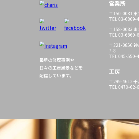
営業所
〒150-0031
TEL 03-6869-
〒158-0083
TEL 03-6869-
〒221-085
7-8
TEL 045-550-
最新の修理事例や
日々の工房風景などを
工房
配信しています。
〒299-4612
TEL 0470-62-