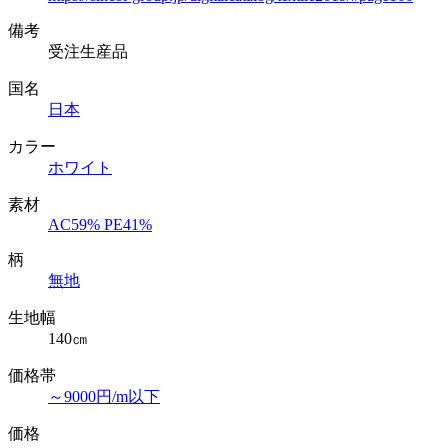
備考
受注生産品
国名
日本
カラー
ホワイト
素材
AC59% PE41%
柄
無地
生地幅
140㎝
価格帯
～9000円/m以下
価格