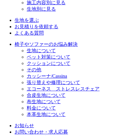
施工内容別に見る
生地別に見る
生地を選ぶ
お見積りを依頼する
よくある質問
椅子やソファーのお悩み解決
生地について
ペット対策について
クッションについて
その他
カッシーナ/Cassina
張り替えや修理について
エコーネス ストレスレスチェア
合皮生地について
布生地について
料金について
本革生地について
お知らせ
お問い合わせ・求人応募