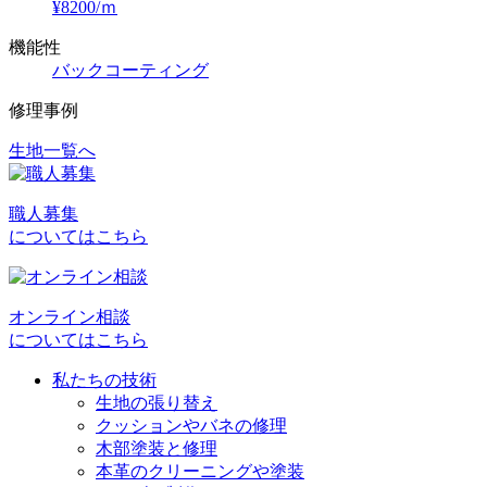
¥8200/ｍ
機能性
バックコーティング
修理事例
生地一覧へ
投
稿
職人募集
ナ
についてはこちら
ビ
ゲ
オンライン相談
ー
についてはこちら
シ
私たちの技術
ョ
生地の張り替え
クッションやバネの修理
ン
木部塗装と修理
本革のクリーニングや塗装