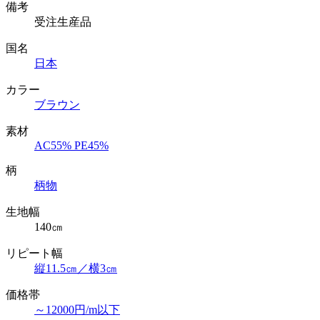
備考
受注生産品
国名
日本
カラー
ブラウン
素材
AC55% PE45%
柄
柄物
生地幅
140㎝
リピート幅
縦11.5㎝／横3㎝
価格帯
～12000円/m以下