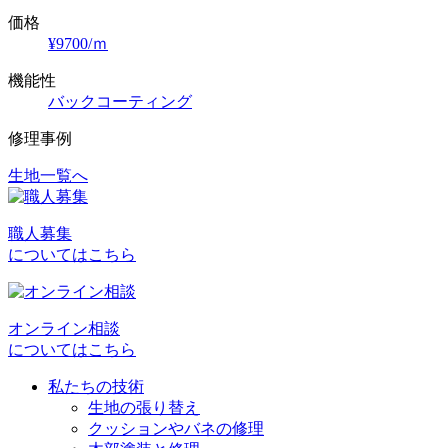
価格
¥9700/ｍ
機能性
バックコーティング
修理事例
生地一覧へ
投
稿
職人募集
ナ
についてはこちら
ビ
ゲ
オンライン相談
ー
についてはこちら
シ
私たちの技術
ョ
生地の張り替え
クッションやバネの修理
ン