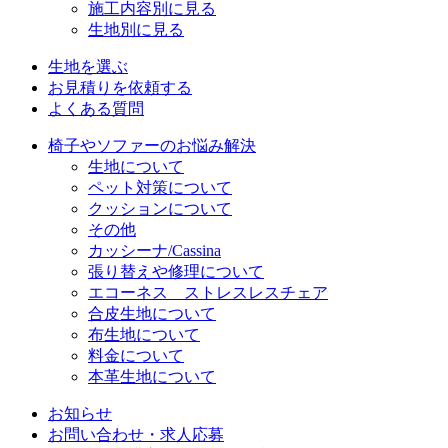
施工内容別に見る
生地別に見る
生地を選ぶ
お見積りを依頼する
よくある質問
椅子やソファーのお悩み解決
生地について
ペット対策について
クッションについて
その他
カッシーナ/Cassina
張り替えや修理について
エコーネス ストレスレスチェア
合皮生地について
布生地について
料金について
本革生地について
お知らせ
お問い合わせ・求人応募