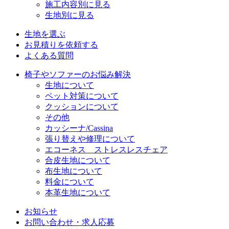
施工内容別に見る
生地別に見る
生地を選ぶ
お見積りを依頼する
よくある質問
椅子やソファーのお悩み解決
生地について
ペット対策について
クッションについて
その他
カッシーナ/Cassina
張り替えや修理について
エコーネス ストレスレスチェア
合皮生地について
布生地について
料金について
本革生地について
お知らせ
お問い合わせ・求人応募