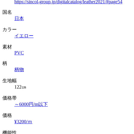
https://sincol-group.jp/digitalcatalog/leather2021/#page54
国名
日本
カラー
イエロー
素材
PVC
柄
柄物
生地幅
122㎝
価格帯
～6000円/m以下
価格
¥3200/ｍ
機能性