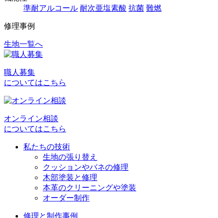
準耐アルコール
耐次亜塩素酸
抗菌
難燃
修理事例
生地一覧へ
投
稿
職人募集
ナ
についてはこちら
ビ
ゲ
オンライン相談
ー
についてはこちら
シ
私たちの技術
ョ
生地の張り替え
クッションやバネの修理
ン
木部塗装と修理
本革のクリーニングや塗装
オーダー制作
修理と制作事例