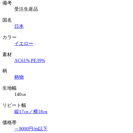
備考
受注生産品
国名
日本
カラー
イエロー
素材
AC61% PE39%
柄
柄物
生地幅
140㎝
リピート幅
縦17㎝／横18㎝
価格帯
～9000円/m以下