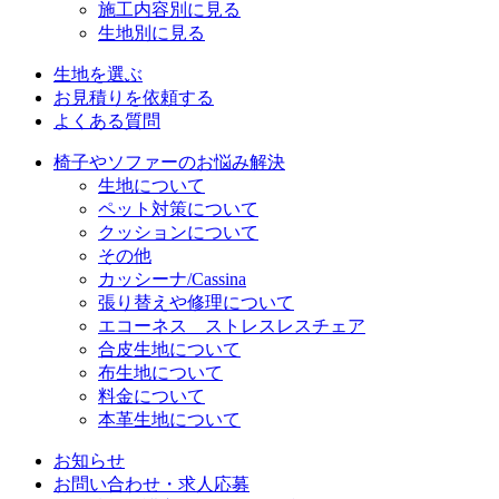
施工内容別に見る
生地別に見る
生地を選ぶ
お見積りを依頼する
よくある質問
椅子やソファーのお悩み解決
生地について
ペット対策について
クッションについて
その他
カッシーナ/Cassina
張り替えや修理について
エコーネス ストレスレスチェア
合皮生地について
布生地について
料金について
本革生地について
お知らせ
お問い合わせ・求人応募