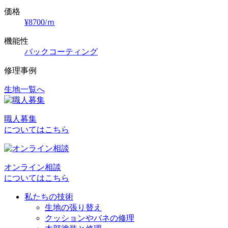
価格
¥8700/ｍ
機能性
バックコーティング
修理事例
生地一覧へ
投
稿
職人募集
ナ
についてはこちら
ビ
ゲ
オンライン相談
ー
についてはこちら
シ
私たちの技術
ョ
生地の張り替え
クッションやバネの修理
ン