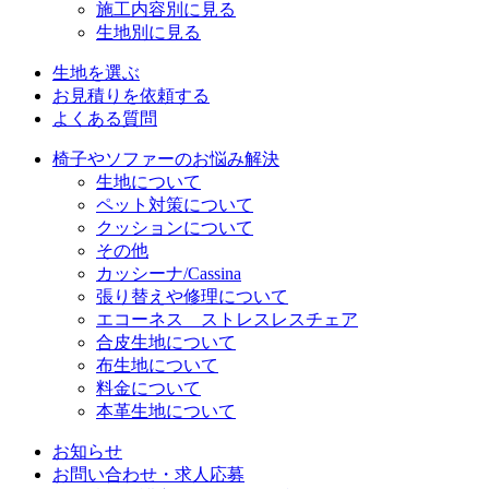
施工内容別に見る
生地別に見る
生地を選ぶ
お見積りを依頼する
よくある質問
椅子やソファーのお悩み解決
生地について
ペット対策について
クッションについて
その他
カッシーナ/Cassina
張り替えや修理について
エコーネス ストレスレスチェア
合皮生地について
布生地について
料金について
本革生地について
お知らせ
お問い合わせ・求人応募