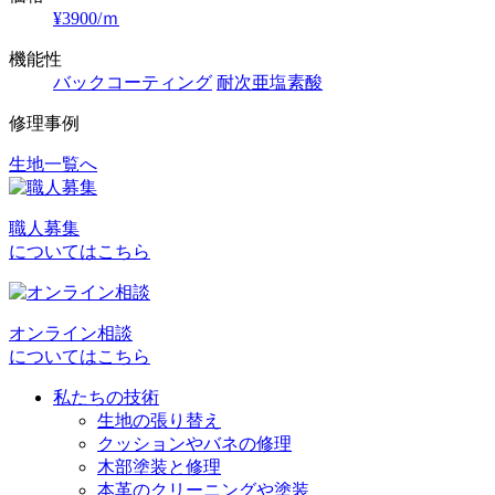
¥3900/ｍ
機能性
バックコーティング
耐次亜塩素酸
修理事例
生地一覧へ
投
稿
職人募集
ナ
についてはこちら
ビ
ゲ
オンライン相談
ー
についてはこちら
シ
私たちの技術
ョ
生地の張り替え
クッションやバネの修理
ン
木部塗装と修理
本革のクリーニングや塗装