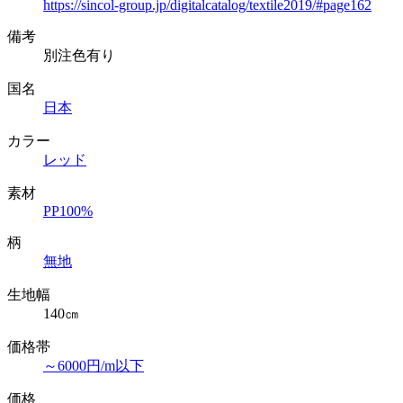
https://sincol-group.jp/digitalcatalog/textile2019/#page162
備考
別注色有り
国名
日本
カラー
レッド
素材
PP100%
柄
無地
生地幅
140㎝
価格帯
～6000円/m以下
価格