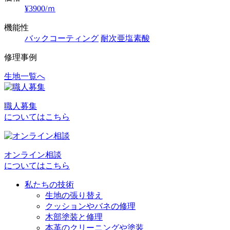
¥3900/ｍ
機能性
バックコーティング
耐次亜塩素酸
修理事例
生地一覧へ
投
稿
職人募集
ナ
についてはこちら
ビ
ゲ
オンライン相談
ー
についてはこちら
シ
私たちの技術
ョ
生地の張り替え
クッションやバネの修理
ン
木部塗装と修理
本革のクリーニングや塗装