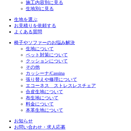
施工内容別に見る
生地別に見る
生地を選ぶ
お見積りを依頼する
よくある質問
椅子やソファーのお悩み解決
生地について
ペット対策について
クッションについて
その他
カッシーナ/Cassina
張り替えや修理について
エコーネス ストレスレスチェア
合皮生地について
布生地について
料金について
本革生地について
お知らせ
お問い合わせ・求人応募