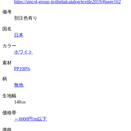
https://sincol-group.jp/digitalcatalog/textile2019/#page162
備考
別注色有り
国名
日本
カラー
ホワイト
素材
PP100%
柄
無地
生地幅
140㎝
価格帯
～6000円/m以下
価格