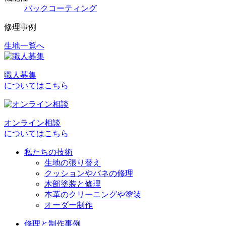
バックコーティング
修理事例
生地一覧へ
投
稿
職人募集
ナ
についてはこちら
ビ
ゲ
オンライン相談
ー
についてはこちら
シ
私たちの技術
ョ
生地の張り替え
クッションやバネの修理
ン
木部塗装と修理
本革のクリーニングや塗装
オーダー制作
修理と制作事例