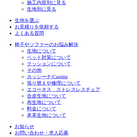
施工内容別に見る
生地別に見る
生地を選ぶ
お見積りを依頼する
よくある質問
椅子やソファーのお悩み解決
生地について
ペット対策について
クッションについて
その他
カッシーナ/Cassina
張り替えや修理について
エコーネス ストレスレスチェア
合皮生地について
布生地について
料金について
本革生地について
お知らせ
お問い合わせ・求人応募