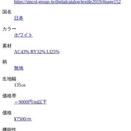
https://sincol-group.jp/digitalcatalog/textile2019/#page152
国名
日本
カラー
ホワイト
素材
AC43% RY32% LI25%
柄
無地
生地幅
135㎝
価格帯
～9000円/m以下
価格
¥7500/ｍ
機能性