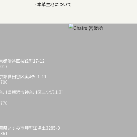
本革生地について
 東京都渋谷区桜丘町17-12
4017
 東京都世田谷区奥沢5-1-11
6706
6 神奈川県横浜市神奈川区三ツ沢上町
4770
 千葉県いすみ市岬町江場土3285-3
6361