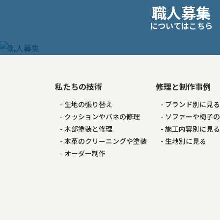
職人募集
稿
についてはこちら
ナ
ビ
ゲ
私たちの技術
修理と制作事例
生地の張り替え
ブランド別に見
ー
クッションやバネの修理
ソファーや椅子
木部塗装と修理
施工内容別に見
シ
本革のクリーニングや塗装
生地別に見る
オーダー制作
ョ
ン