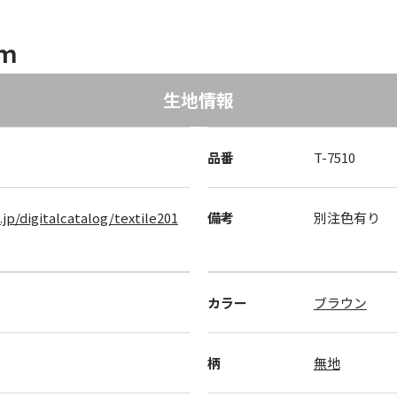
/ｍ
生地情報
品番
T-7510
.jp/digitalcatalog/textile201
備考
別注色有り
カラー
ブラウン
柄
無地