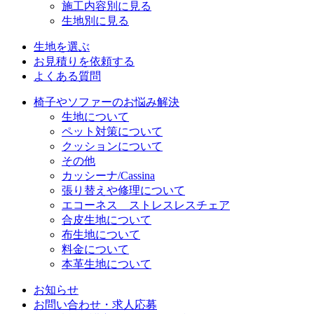
施工内容別に見る
生地別に見る
生地を選ぶ
お見積りを依頼する
よくある質問
椅子やソファーのお悩み解決
生地について
ペット対策について
クッションについて
その他
カッシーナ/Cassina
張り替えや修理について
エコーネス ストレスレスチェア
合皮生地について
布生地について
料金について
本革生地について
お知らせ
お問い合わせ・求人応募