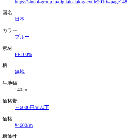
https://sincol-group.jp/digitalcatalog/textile2019/#page148
国名
日本
カラー
ブルー
素材
PE100%
柄
無地
生地幅
140㎝
価格帯
～6000円/m以下
価格
¥4600/ｍ
機能性