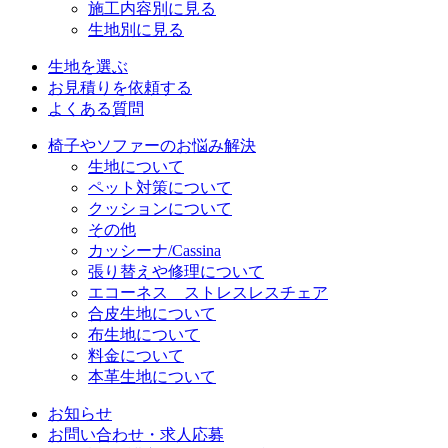
施工内容別に見る
生地別に見る
生地を選ぶ
お見積りを依頼する
よくある質問
椅子やソファーのお悩み解決
生地について
ペット対策について
クッションについて
その他
カッシーナ/Cassina
張り替えや修理について
エコーネス ストレスレスチェア
合皮生地について
布生地について
料金について
本革生地について
お知らせ
お問い合わせ・求人応募