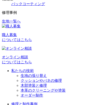
バックコーティング
修理事例
生地一覧へ
投
稿
職人募集
ナ
についてはこちら
ビ
ゲ
オンライン相談
ー
についてはこちら
シ
私たちの技術
ョ
生地の張り替え
クッションやバネの修理
ン
木部塗装と修理
本革のクリーニングや塗装
オーダー制作
修理と制作事例