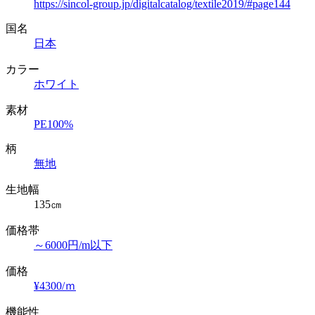
https://sincol-group.jp/digitalcatalog/textile2019/#page144
国名
日本
カラー
ホワイト
素材
PE100%
柄
無地
生地幅
135㎝
価格帯
～6000円/m以下
価格
¥4300/ｍ
機能性