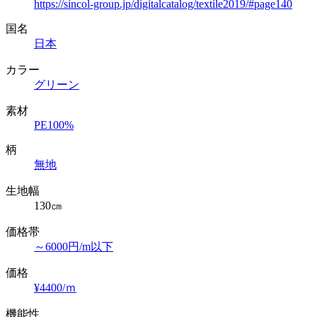
https://sincol-group.jp/digitalcatalog/textile2019/#page140
国名
日本
カラー
グリーン
素材
PE100%
柄
無地
生地幅
130㎝
価格帯
～6000円/m以下
価格
¥4400/ｍ
機能性