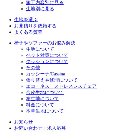
施工内容別に見る
生地別に見る
生地を選ぶ
お見積りを依頼する
よくある質問
椅子やソファーのお悩み解決
生地について
ペット対策について
クッションについて
その他
カッシーナ/Cassina
張り替えや修理について
エコーネス ストレスレスチェア
合皮生地について
布生地について
料金について
本革生地について
お知らせ
お問い合わせ・求人応募