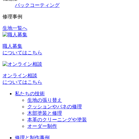
バックコーティング
修理事例
生地一覧へ
投
稿
職人募集
ナ
についてはこちら
ビ
ゲ
オンライン相談
ー
についてはこちら
シ
私たちの技術
ョ
生地の張り替え
クッションやバネの修理
ン
木部塗装と修理
本革のクリーニングや塗装
オーダー制作
修理と制作事例