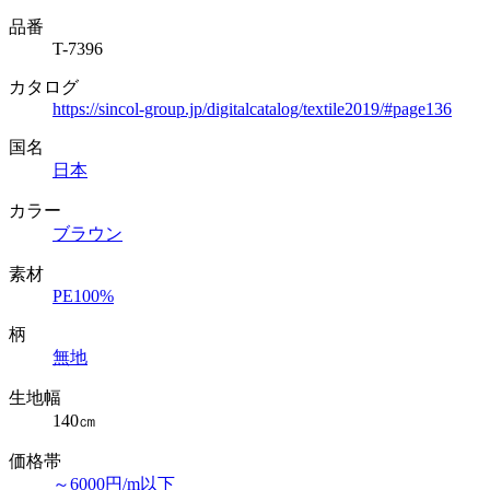
品番
T-7396
カタログ
https://sincol-group.jp/digitalcatalog/textile2019/#page136
国名
日本
カラー
ブラウン
素材
PE100%
柄
無地
生地幅
140㎝
価格帯
～6000円/m以下