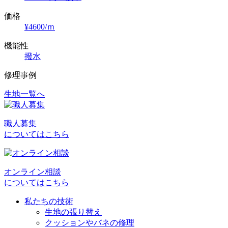
価格
¥4600/ｍ
機能性
撥水
修理事例
生地一覧へ
投
稿
職人募集
ナ
についてはこちら
ビ
ゲ
オンライン相談
ー
についてはこちら
シ
私たちの技術
ョ
生地の張り替え
クッションやバネの修理
ン