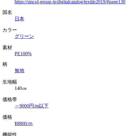
https://sincol-group.jp/digitalcatalog/textile2019/#page130
国名
日本
カラー
グリーン
素材
PE100%
柄
無地
生地幅
140㎝
価格帯
～9000円/m以下
価格
¥8800/ｍ
機能性