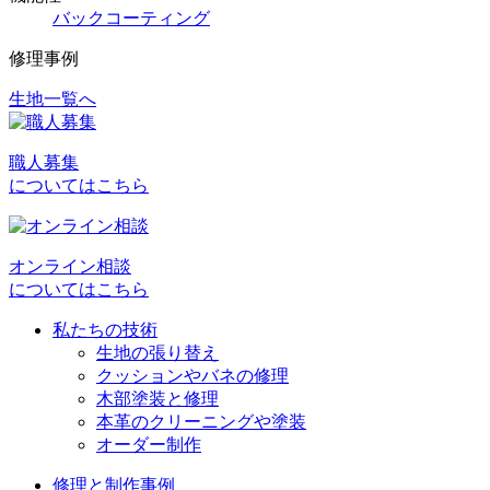
バックコーティング
修理事例
生地一覧へ
投
稿
職人募集
ナ
についてはこちら
ビ
ゲ
オンライン相談
ー
についてはこちら
シ
私たちの技術
ョ
生地の張り替え
クッションやバネの修理
ン
木部塗装と修理
本革のクリーニングや塗装
オーダー制作
修理と制作事例