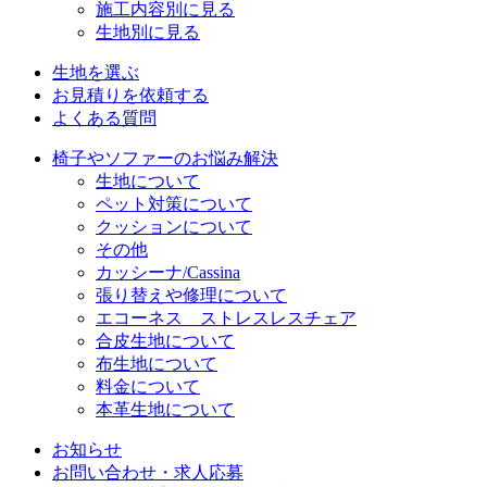
施工内容別に見る
生地別に見る
生地を選ぶ
お見積りを依頼する
よくある質問
椅子やソファーのお悩み解決
生地について
ペット対策について
クッションについて
その他
カッシーナ/Cassina
張り替えや修理について
エコーネス ストレスレスチェア
合皮生地について
布生地について
料金について
本革生地について
お知らせ
お問い合わせ・求人応募