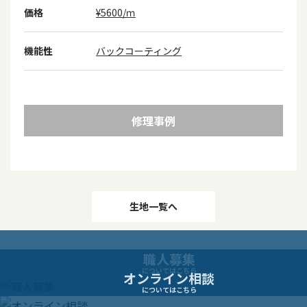
価格
¥5600/ｍ
機能性
バックコーティング
修理事例
投
生地一覧へ
稿
職人募集
ナ
についてはこちら
オンライン相談
についてはこちら