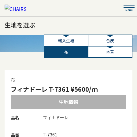
生地を選ぶ
輸入生地
合皮
布
本革
布
フィナドーレ T-7361 ¥5600/ｍ
生地情報
品名
フィナドーレ
品番
T-7361