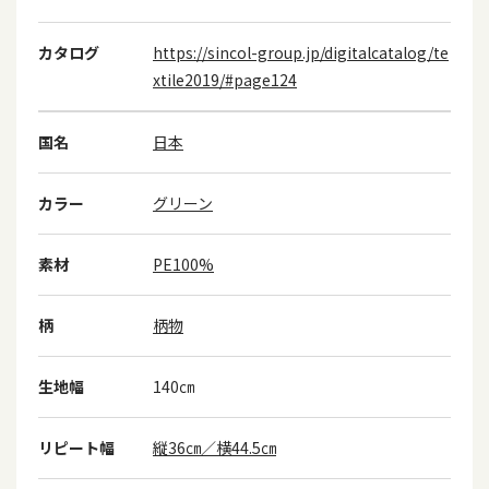
カタログ
https://sincol-group.jp/digitalcatalog/te
xtile2019/#page124
国名
日本
カラー
グリーン
素材
PE100%
柄
柄物
生地幅
140㎝
リピート幅
縦36㎝／横44.5㎝