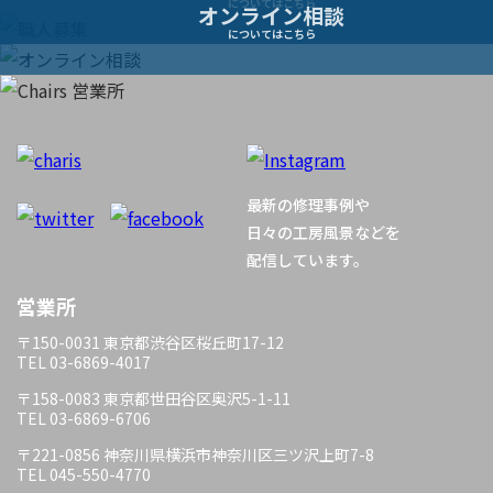
ナ
についてはこちら
オンライン相談
についてはこちら
ビ
ゲ
ー
最新の修理事例や
シ
日々の工房風景などを
配信しています。
ョ
営業所
ン
〒150-0031 東京都渋谷区桜丘町17-12
TEL 03-6869-4017
〒158-0083 東京都世田谷区奥沢5-1-11
TEL 03-6869-6706
〒221-0856 神奈川県横浜市神奈川区三ツ沢上町7-8
TEL 045-550-4770