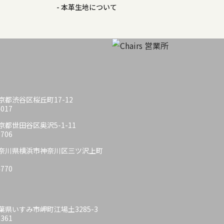
本革生地について
 東京都渋谷区桜丘町17-12
4017
 東京都世田谷区奥沢5-1-11
6706
6 神奈川県横浜市神奈川区三ツ沢上町
4770
 千葉県いすみ市岬町江場土3285-3
6361