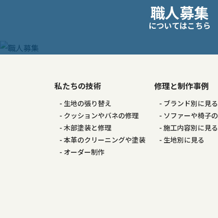
職人募集
稿
についてはこちら
ナ
ビ
ゲ
私たちの技術
修理と制作事例
生地の張り替え
ブランド別に見
ー
クッションやバネの修理
ソファーや椅子
木部塗装と修理
施工内容別に見
シ
本革のクリーニングや塗装
生地別に見る
オーダー制作
ョ
ン