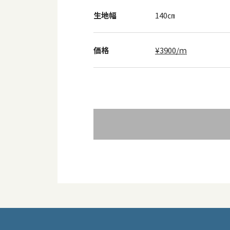
生地幅
140㎝
価格
¥3900/ｍ
投