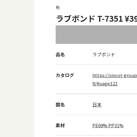
布
ラブボンド T-7351 ¥3
品名
ラブボンド
カタログ
https://sincol-group
9/#page122
国名
日本
素材
PE69% PP31%