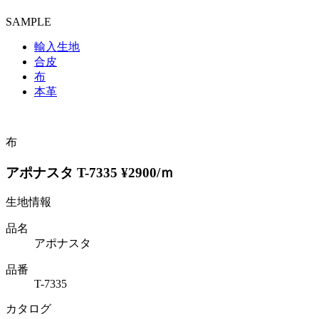
SAMPLE
輸入生地
合皮
布
本革
布
アポナスタ T-7335 ¥2900/ｍ
生地情報
品名
アポナスタ
品番
T-7335
カタログ