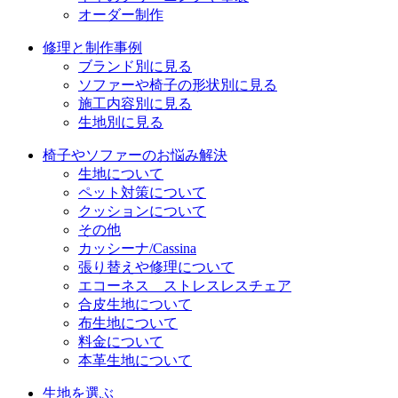
オーダー制作
修理と制作事例
ブランド別に見る
ソファーや椅子の形状別に見る
施工内容別に見る
生地別に見る
椅子やソファーのお悩み解決
生地について
ペット対策について
クッションについて
その他
カッシーナ/Cassina
張り替えや修理について
エコーネス ストレスレスチェア
合皮生地について
布生地について
料金について
本革生地について
生地を選ぶ