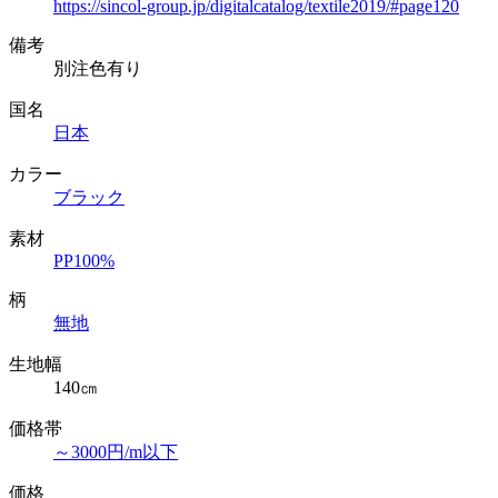
https://sincol-group.jp/digitalcatalog/textile2019/#page120
備考
別注色有り
国名
日本
カラー
ブラック
素材
PP100%
柄
無地
生地幅
140㎝
価格帯
～3000円/m以下
価格