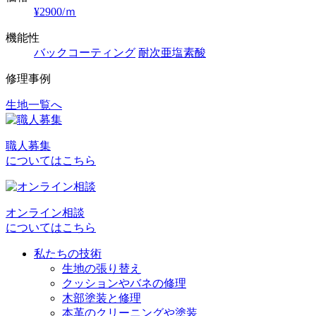
¥2900/ｍ
機能性
バックコーティング
耐次亜塩素酸
修理事例
生地一覧へ
投
稿
職人募集
ナ
についてはこちら
ビ
ゲ
オンライン相談
ー
についてはこちら
シ
私たちの技術
ョ
生地の張り替え
クッションやバネの修理
ン
木部塗装と修理
本革のクリーニングや塗装