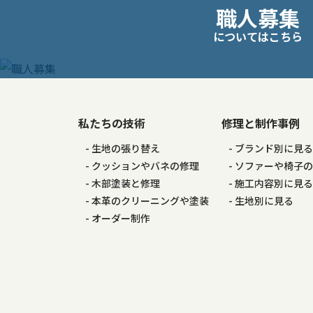
職人募集
稿
についてはこちら
ナ
ビ
ゲ
私たちの技術
修理と制作事例
生地の張り替え
ブランド別に見
ー
クッションやバネの修理
ソファーや椅子
木部塗装と修理
施工内容別に見
シ
本革のクリーニングや塗装
生地別に見る
オーダー制作
ョ
ン