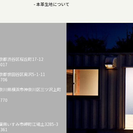
本革生地について
 東京都渋谷区桜丘町17-12
4017
 東京都世田谷区奥沢5-1-11
6706
6 神奈川県横浜市神奈川区三ツ沢上町
4770
 千葉県いすみ市岬町江場土3285-3
6361