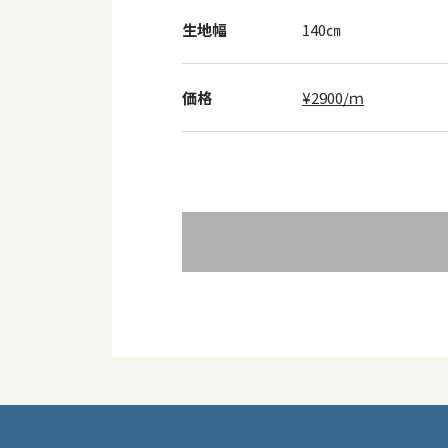
生地幅
140㎝
価格
¥2900/ｍ
投