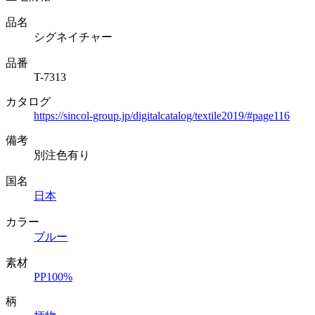
品名
シグネイチャー
品番
T-7313
カタログ
https://sincol-group.jp/digitalcatalog/textile2019/#page116
備考
別注色有り
国名
日本
カラー
ブルー
素材
PP100%
柄