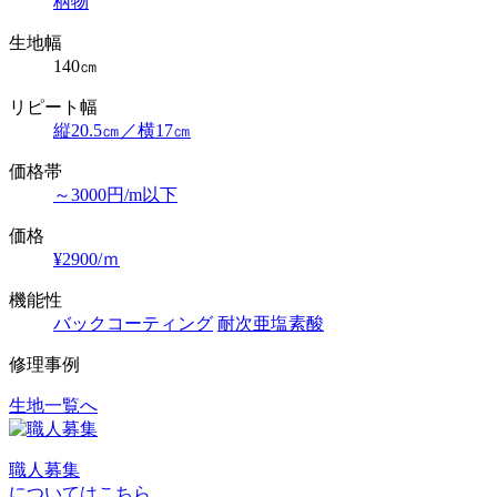
柄物
生地幅
140㎝
リピート幅
縦20.5㎝／横17㎝
価格帯
～3000円/m以下
価格
¥2900/ｍ
機能性
バックコーティング
耐次亜塩素酸
修理事例
生地一覧へ
投
稿
職人募集
ナ
についてはこちら