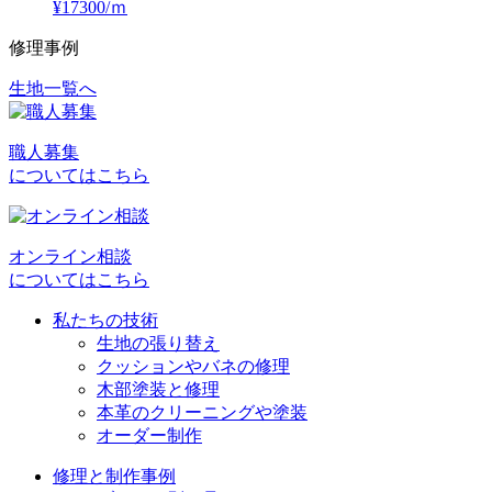
¥17300/ｍ
修理事例
生地一覧へ
投
稿
職人募集
ナ
についてはこちら
ビ
ゲ
オンライン相談
ー
についてはこちら
シ
私たちの技術
ョ
生地の張り替え
クッションやバネの修理
ン
木部塗装と修理
本革のクリーニングや塗装
オーダー制作
修理と制作事例