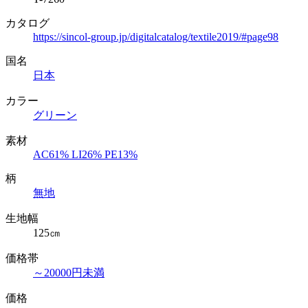
カタログ
https://sincol-group.jp/digitalcatalog/textile2019/#page98
国名
日本
カラー
グリーン
素材
AC61% LI26% PE13%
柄
無地
生地幅
125㎝
価格帯
～20000円未満
価格