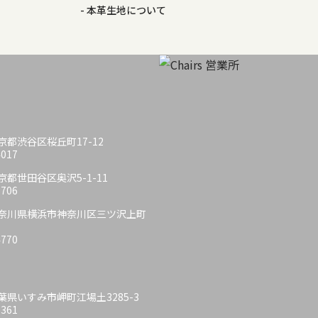
本革生地について
 東京都渋谷区桜丘町17-12
4017
 東京都世田谷区奥沢5-1-11
6706
6 神奈川県横浜市神奈川区三ツ沢上町
4770
 千葉県いすみ市岬町江場土3285-3
6361