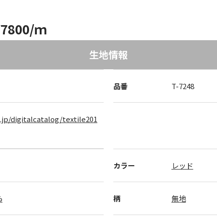
7800/ｍ
生地情報
品番
T-7248
.jp/digitalcatalog/textile201
カラー
レッド
%
柄
無地