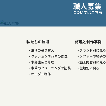
職人募集
稿
についてはこちら
ナ
ビ
ゲ
私たちの技術
修理と制作事例
生地の張り替え
ブランド別に見
ー
クッションやバネの修理
ソファーや椅子
木部塗装と修理
施工内容別に見
シ
本革のクリーニングや塗装
生地別に見る
オーダー制作
ョ
ン