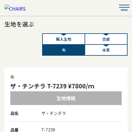
生地を選ぶ
輸入生地
合皮
布
本革
布
ザ・チンチラ T-7239 ¥7800/ｍ
生地情報
品名
ザ・チンチラ
品番
T-7239