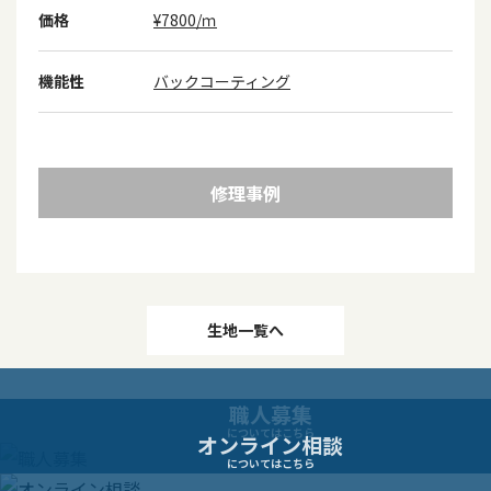
価格
¥7800/ｍ
機能性
バックコーティング
修理事例
投
生地一覧へ
稿
職人募集
ナ
についてはこちら
オンライン相談
についてはこちら