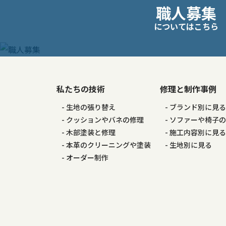
職人募集
稿
についてはこちら
ナ
ビ
ゲ
私たちの技術
修理と制作事例
生地の張り替え
ブランド別に見
ー
クッションやバネの修理
ソファーや椅子
木部塗装と修理
施工内容別に見
シ
本革のクリーニングや塗装
生地別に見る
オーダー制作
ョ
ン