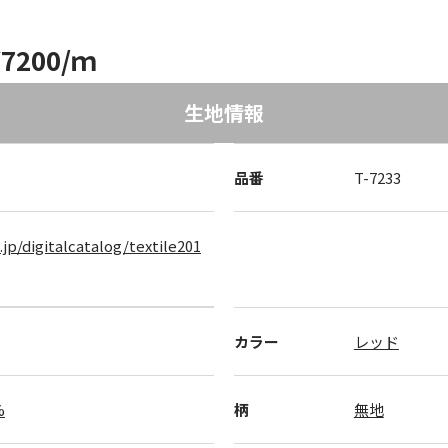
7200/ｍ
生地情報
品番
T-7233
.jp/digitalcatalog/textile201
カラー
レッド
%
柄
無地