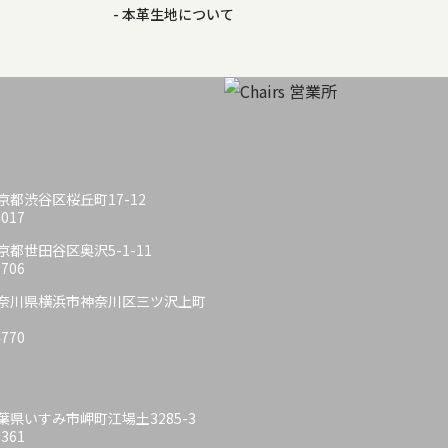
本革生地について
 東京都渋谷区桜丘町17-12
4017
 東京都世田谷区奥沢5-1-11
6706
6 神奈川県横浜市神奈川区三ツ沢上町
4770
 千葉県いすみ市岬町江場土3285-3
6361