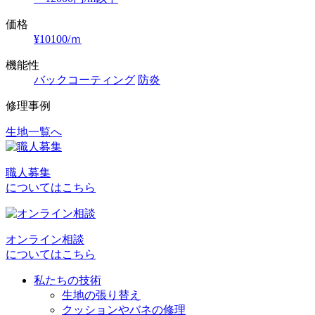
価格
¥10100/ｍ
機能性
バックコーティング
防炎
修理事例
生地一覧へ
投
稿
職人募集
ナ
についてはこちら
ビ
ゲ
オンライン相談
ー
についてはこちら
シ
私たちの技術
ョ
生地の張り替え
クッションやバネの修理