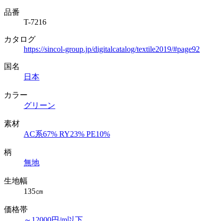
品番
T-7216
カタログ
https://sincol-group.jp/digitalcatalog/textile2019/#page92
国名
日本
カラー
グリーン
素材
AC系67% RY23% PE10%
柄
無地
生地幅
135㎝
価格帯
～12000円/m以下