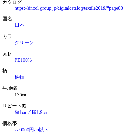
カタログ
https://sincol-group.jp/digitalcatalog/textile2019/#page88
国名
日本
カラー
グリーン
素材
PE100%
柄
柄物
生地幅
135㎝
リピート幅
縦1㎝／横1.9㎝
価格帯
～9000円/m以下