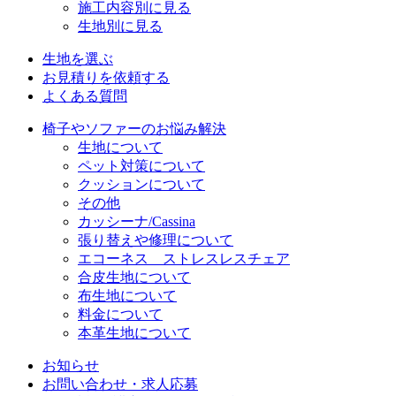
施工内容別に見る
生地別に見る
生地を選ぶ
お見積りを依頼する
よくある質問
椅子やソファーのお悩み解決
生地について
ペット対策について
クッションについて
その他
カッシーナ/Cassina
張り替えや修理について
エコーネス ストレスレスチェア
合皮生地について
布生地について
料金について
本革生地について
お知らせ
お問い合わせ・求人応募