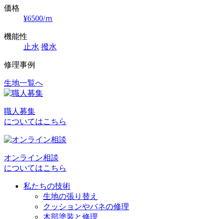
価格
¥6500/ｍ
機能性
止水
撥水
修理事例
生地一覧へ
投
稿
職人募集
ナ
についてはこちら
ビ
ゲ
オンライン相談
ー
についてはこちら
シ
私たちの技術
ョ
生地の張り替え
クッションやバネの修理
ン
木部塗装と修理