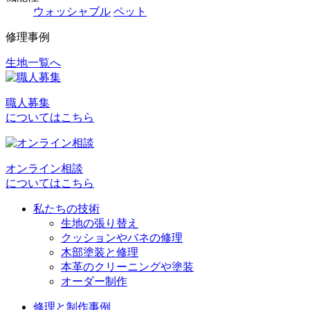
ウォッシャブル
ペット
修理事例
生地一覧へ
投
稿
職人募集
ナ
についてはこちら
ビ
ゲ
オンライン相談
ー
についてはこちら
シ
私たちの技術
ョ
生地の張り替え
クッションやバネの修理
ン
木部塗装と修理
本革のクリーニングや塗装
オーダー制作
修理と制作事例