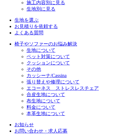
施工内容別に見る
生地別に見る
生地を選ぶ
お見積りを依頼する
よくある質問
椅子やソファーのお悩み解決
生地について
ペット対策について
クッションについて
その他
カッシーナ/Cassina
張り替えや修理について
エコーネス ストレスレスチェア
合皮生地について
布生地について
料金について
本革生地について
お知らせ
お問い合わせ・求人応募