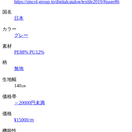
https://sincol-group.jp/digitalcatalog/textile2019/#page86
国名
日本
カラー
グレー
素材
PE88% PU12%
柄
無地
生地幅
140㎝
価格帯
～20000円未満
価格
¥15000/ｍ
機能性