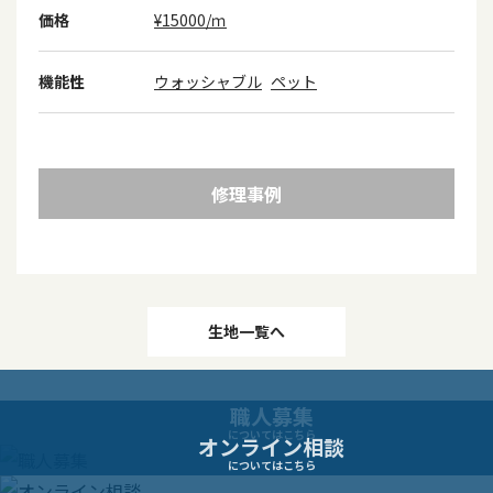
価格
¥15000/ｍ
機能性
ウォッシャブル
ペット
修理事例
投
生地一覧へ
稿
職人募集
ナ
についてはこちら
オンライン相談
についてはこちら