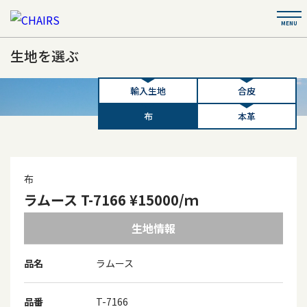
生地を選ぶ
輸入生地
合皮
布
本革
布
ラムース T-7166 ¥15000/ｍ
生地情報
品名
ラムース
品番
T-7166