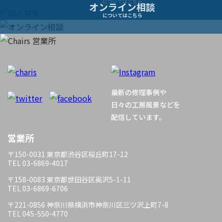
ナ
についてはこちら
オンライン相談
についてはこちら
ビ
ゲ
ー
最新の修理事例や
シ
日々の工房風景などを
配信しています。
ョ
営業所
ン
〒150-0031 東京都渋谷区桜丘町17-12
TEL 03-6869-4017
〒158-0083 東京都世田谷区奥沢5-1-11
TEL 03-6869-6706
〒221-0856 神奈川県横浜市神奈川区三ツ沢上町7-8
TEL 045-550-4770