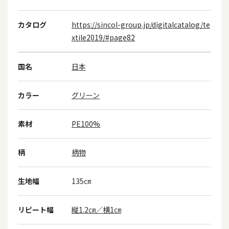
カタログ
https://sincol-group.jp/digitalcatalog/te
xtile2019/#page82
国名
日本
カラー
グリーン
素材
PE100%
柄
柄物
生地幅
135㎝
リピート幅
縦1.2㎝／横1㎝