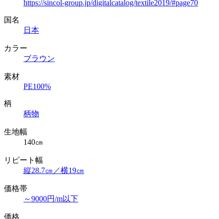
https://sincol-group.jp/digitalcatalog/textile2019/#page70
国名
日本
カラー
ブラウン
素材
PE100%
柄
柄物
生地幅
140㎝
リピート幅
縦28.7㎝／横19㎝
価格帯
～9000円/m以下
価格