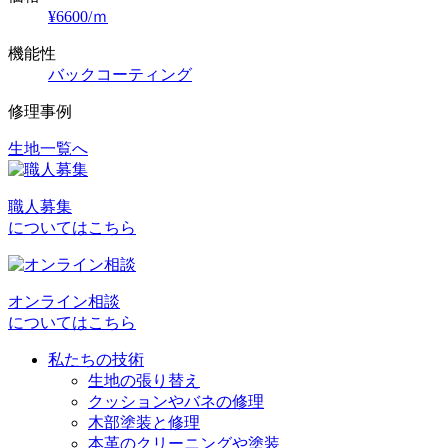
¥6600/ｍ
機能性
バックコーティング
修理事例
生地一覧へ
投
稿
職人募集
ナ
についてはこちら
ビ
ゲ
オンライン相談
ー
についてはこちら
シ
私たちの技術
ョ
生地の張り替え
クッションやバネの修理
ン
木部塗装と修理
本革のクリーニングや塗装