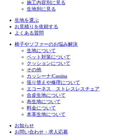
施工内容別に見る
生地別に見る
生地を選ぶ
お見積りを依頼する
よくある質問
椅子やソファーのお悩み解決
生地について
ペット対策について
クッションについて
その他
カッシーナ/Cassina
張り替えや修理について
エコーネス ストレスレスチェア
合皮生地について
布生地について
料金について
本革生地について
お知らせ
お問い合わせ・求人応募