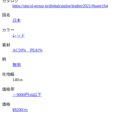
カタログ
https://sincol-group.jp/digitalcatalog/leather2021/#page164
国名
日本
カラー
レッド
素材
AC59% PE41%
柄
無地
生地幅
140㎝
価格帯
～9000円/m以下
価格
¥8200/ｍ