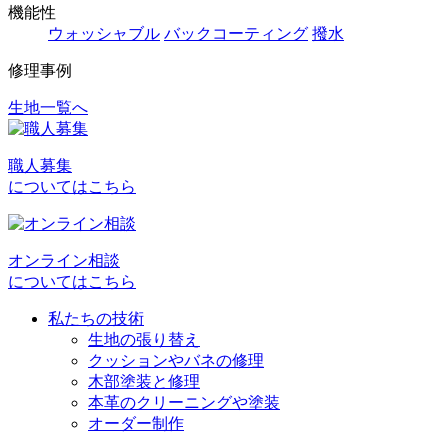
機能性
ウォッシャブル
バックコーティング
撥水
修理事例
生地一覧へ
投
稿
職人募集
ナ
についてはこちら
ビ
ゲ
オンライン相談
ー
についてはこちら
シ
私たちの技術
ョ
生地の張り替え
クッションやバネの修理
ン
木部塗装と修理
本革のクリーニングや塗装
オーダー制作