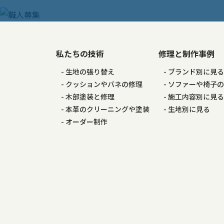
ナ
ビ
ゲ
私たちの技術
修理と制作事例
生地の張り替え
ブランド別に見
ー
クッションやバネの修理
ソファーや椅子
木部塗装と修理
施工内容別に見
シ
本革のクリーニングや塗装
生地別に見る
オーダー制作
ョ
ン