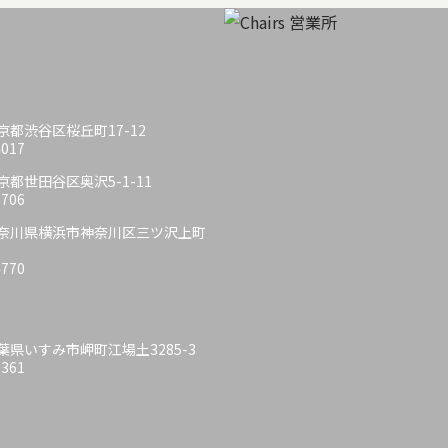
 東京都渋谷区桜丘町17-12
4017
 東京都世田谷区奥沢5-1-11
6706
6 神奈川県横浜市神奈川区三ツ沢上町
4770
 千葉県いすみ市岬町江場土3285-3
6361