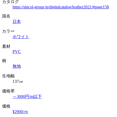
カタログ
https://sincol-group.jp/digitalcatalog/leather2021/#page158
国名
日本
カラー
ホワイト
素材
PVC
柄
無地
生地幅
137㎝
価格帯
～3000円/m以下
価格
¥2900/ｍ