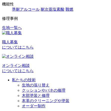
機能性
準耐アルコール
耐次亜塩素酸
難燃
修理事例
生地一覧へ
投
稿
職人募集
ナ
についてはこちら
ビ
ゲ
オンライン相談
ー
についてはこちら
シ
私たちの技術
ョ
生地の張り替え
クッションやバネの修理
ン
木部塗装と修理
本革のクリーニングや塗装
オーダー制作