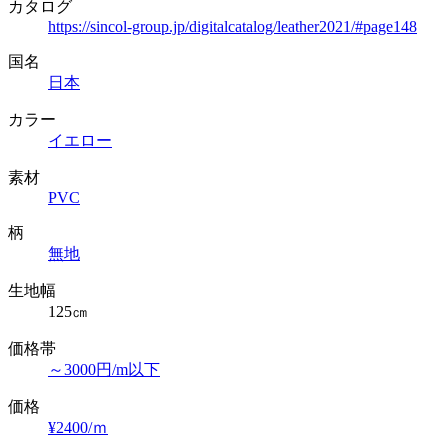
カタログ
https://sincol-group.jp/digitalcatalog/leather2021/#page148
国名
日本
カラー
イエロー
素材
PVC
柄
無地
生地幅
125㎝
価格帯
～3000円/m以下
価格
¥2400/ｍ