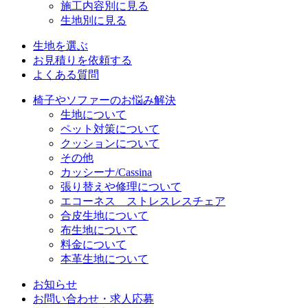
施工内容別に見る
生地別に見る
生地を選ぶ
お見積りを依頼する
よくある質問
椅子やソファーのお悩み解決
生地について
ペット対策について
クッションについて
その他
カッシーナ/Cassina
張り替えや修理について
エコーネス ストレスレスチェア
合皮生地について
布生地について
料金について
本革生地について
お知らせ
お問い合わせ・求人応募