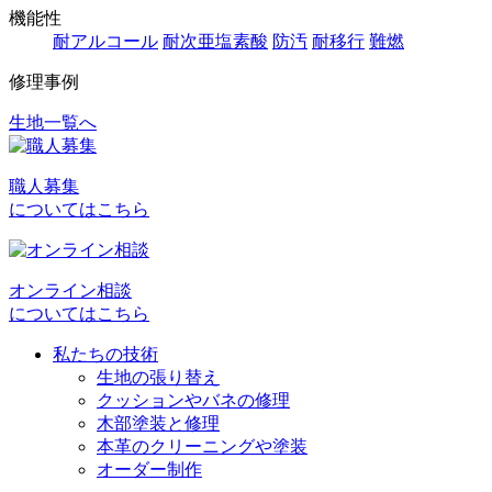
機能性
耐アルコール
耐次亜塩素酸
防汚
耐移行
難燃
修理事例
生地一覧へ
投
稿
職人募集
ナ
についてはこちら
ビ
ゲ
オンライン相談
ー
についてはこちら
シ
私たちの技術
ョ
生地の張り替え
クッションやバネの修理
ン
木部塗装と修理
本革のクリーニングや塗装
オーダー制作