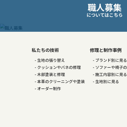
職人募集
稿
についてはこちら
ナ
ビ
ゲ
私たちの技術
修理と制作事例
生地の張り替え
ブランド別に見
ー
クッションやバネの修理
ソファーや椅子
木部塗装と修理
施工内容別に見
シ
本革のクリーニングや塗装
生地別に見る
オーダー制作
ョ
ン