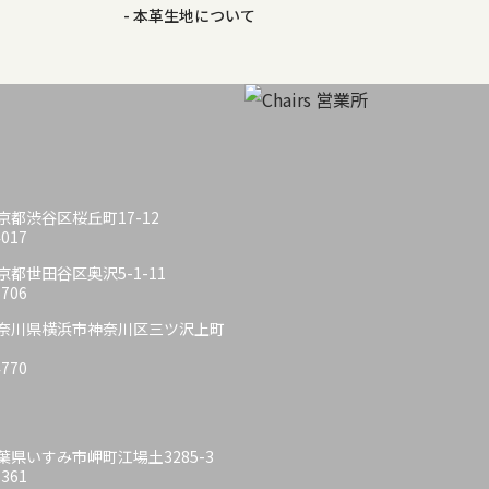
本革生地について
 東京都渋谷区桜丘町17-12
4017
 東京都世田谷区奥沢5-1-11
6706
6 神奈川県横浜市神奈川区三ツ沢上町
4770
 千葉県いすみ市岬町江場土3285-3
6361