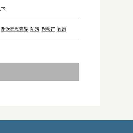
以下
耐次亜塩素酸
防汚
耐移行
難燃