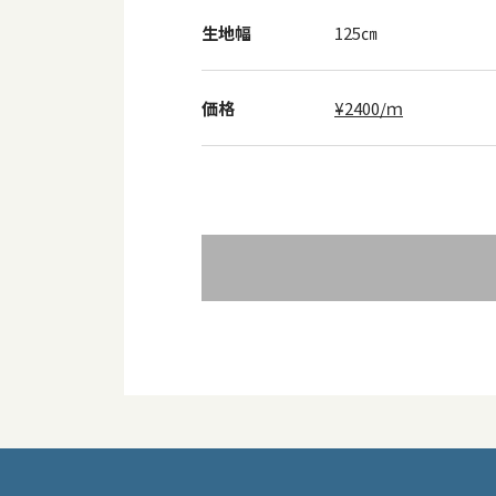
生地幅
125㎝
価格
¥2400/ｍ
投