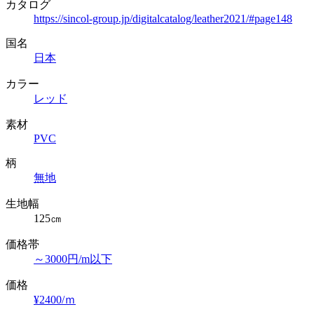
カタログ
https://sincol-group.jp/digitalcatalog/leather2021/#page148
国名
日本
カラー
レッド
素材
PVC
柄
無地
生地幅
125㎝
価格帯
～3000円/m以下
価格
¥2400/ｍ