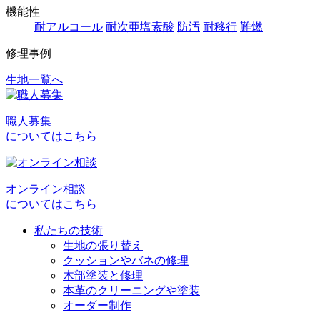
機能性
耐アルコール
耐次亜塩素酸
防汚
耐移行
難燃
修理事例
生地一覧へ
投
稿
職人募集
ナ
についてはこちら
ビ
ゲ
オンライン相談
ー
についてはこちら
シ
私たちの技術
ョ
生地の張り替え
クッションやバネの修理
ン
木部塗装と修理
本革のクリーニングや塗装
オーダー制作