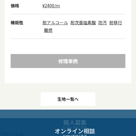
価格
¥2400/ｍ
機能性
耐アルコール
耐次亜塩素酸
防汚
耐移行
難燃
修理事例
投
生地一覧へ
稿
職人募集
ナ
についてはこちら
オンライン相談
についてはこちら