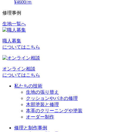
¥4600/ｍ
修理事例
生地一覧へ
投
稿
職人募集
ナ
についてはこちら
ビ
ゲ
オンライン相談
ー
についてはこちら
シ
私たちの技術
ョ
生地の張り替え
クッションやバネの修理
ン
木部塗装と修理
本革のクリーニングや塗装
オーダー制作
修理と制作事例