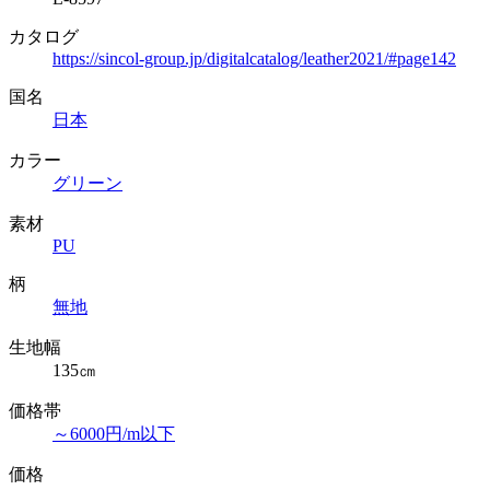
カタログ
https://sincol-group.jp/digitalcatalog/leather2021/#page142
国名
日本
カラー
グリーン
素材
PU
柄
無地
生地幅
135㎝
価格帯
～6000円/m以下
価格