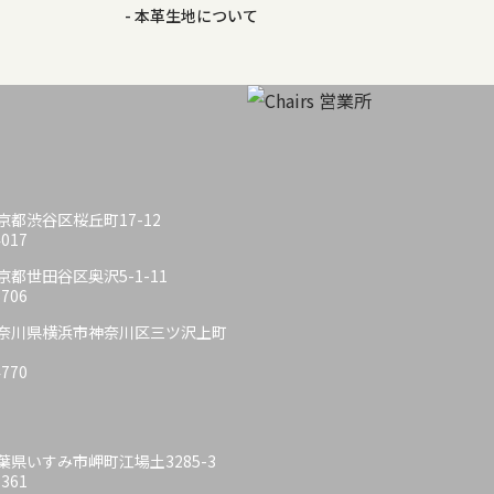
本革生地について
 東京都渋谷区桜丘町17-12
4017
 東京都世田谷区奥沢5-1-11
6706
6 神奈川県横浜市神奈川区三ツ沢上町
4770
 千葉県いすみ市岬町江場土3285-3
6361