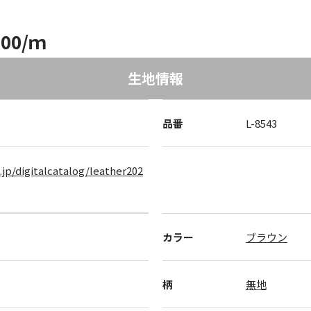
000/ｍ
生地情報
品番
L-8543
.jp/digitalcatalog/leather202
カラー
ブラウン
柄
無地