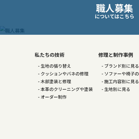
職人募集
稿
についてはこちら
ナ
ビ
ゲ
私たちの技術
修理と制作事例
生地の張り替え
ブランド別に見
ー
クッションやバネの修理
ソファーや椅子
木部塗装と修理
施工内容別に見
シ
本革のクリーニングや塗装
生地別に見る
オーダー制作
ョ
ン