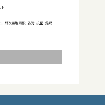
以下
ル
耐次亜塩素酸
防汚
抗菌
難燃