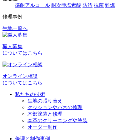
準耐アルコール
耐次亜塩素酸
防汚
抗菌
難燃
修理事例
生地一覧へ
投
稿
職人募集
ナ
についてはこちら
ビ
ゲ
オンライン相談
ー
についてはこちら
シ
私たちの技術
ョ
生地の張り替え
クッションやバネの修理
ン
木部塗装と修理
本革のクリーニングや塗装
オーダー制作
修理と制作事例