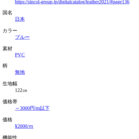
https://sincol-group.jp/digitalcatalog/leather2021/#page136
国名
日本
カラー
ブルー
素材
PVC
柄
無地
生地幅
122㎝
価格帯
～3000円/m以下
価格
¥2000/ｍ
機能性