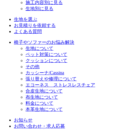
施工内容別に見る
生地別に見る
生地を選ぶ
お見積りを依頼する
よくある質問
椅子やソファーのお悩み解決
生地について
ペット対策について
クッションについて
その他
カッシーナ/Cassina
張り替えや修理について
エコーネス ストレスレスチェア
合皮生地について
布生地について
料金について
本革生地について
お知らせ
お問い合わせ・求人応募